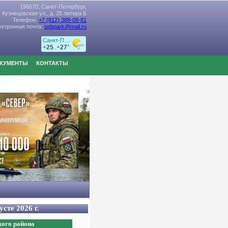
196070, Санкт-Петербург,
Кузнецовская ул., д. 25 литера Б
Телефон:
+7 (812) 388-08-81
ектронная почта:
spbpark@mail.ru
КУМЕНТЫ
КОНТАКТЫ
сте 2026 г.
ого района