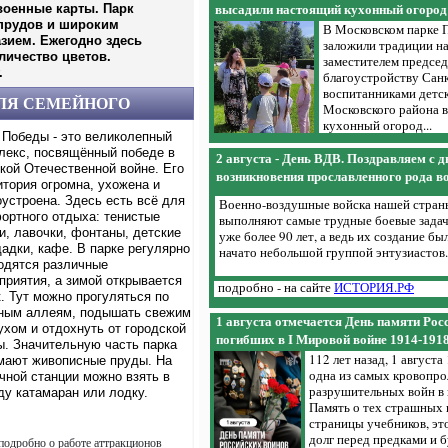
т "Вальсы, полька,
военные карты. Парк
высадили настоящий кухонный огород
прудов и широким
В Московском парке 
зием. Ежегодно здесь
олнился изящными
заложили традиции на 
ичество цветов.
стей прозвучали
заместителем председ
.
ты из классических
благоустройству Сан
льные польки и плавные
воспитанниками детск
ДЛЯ СЕМЕЙНОГО
оздали неповторимую
Московского района 
ка...
кухонный огород...
 Победы - это великолепный
лекс, посвящённый победе в
2 августа - День ВДВ. Поздравляем с 
кой Отечественной войне. Его
возникновения прославленного рода в
итория огромна, ухожена и
оустроена. Здесь есть всё для
Военно-воздушные войска нашей стран
ортного отдыха: тенистые
выполняют самые трудные боевые зада
и, лавочки, фонтаны, детские
уже более 90 лет, а ведь их создание бы
адки, кафе. В парке регулярно
начато небольшой группой энтузиастов.
одятся различные
приятия, а зимой открывается
подробно - на сайте
ИСТОРИЯ.РФ
к. Тут можно прогуляться по
ным аллеям, подышать свежим
это настоящая
1 августа отмечается День памяти Рос
ухом и отдохнуть от городской
погибших в I Мировой войне 1914-191
ы. Значительную часть парка
112 лет назад, 1 августа
рудная зелень газонов,
мают живописные пруды. На
одна из самых кровопр
прозрачный, чистый воздух
чной станции можно взять в
разрушительных войн в 
ающие цветники! Но за
ду катамаран или лодку.
Память о тех страшных г
асотой стоит огромный
страницы учебников, эт
д за цветниками - это не
долг перед предками и 
подробно о работе аттракционов