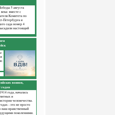
Победы 5 августа
века: вместе с
ателя Комитета по
кт-Петербурга и
ого сада номер 4
высадили настоящий
днем
ойск
ы
чи
ло
сийских воинов,
8 годов
 1914 года, началась
олитных и
истории человечества.
одах - это не просто
о наш нравственный
будущими поколениями.