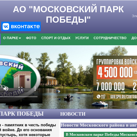
AO "МОСКОВСКИЙ ПАРК
Эл
ПОБЕДЫ"
О ПАРКЕ
ФОТО
СПОРТ И ОТДЫХ
УСЛУГИ
СОТРУДНИЧЕСТВО
ДО
ПАРК ПОБЕДЫ
НОВОСТИ
юле 2026 г.
 - памятник в честь победы
Новости Московского района в авгу
 войне. До его основания
ах XVII Фестиваля
В Московском парке Победы Московск
пустырь, хотя некоторые