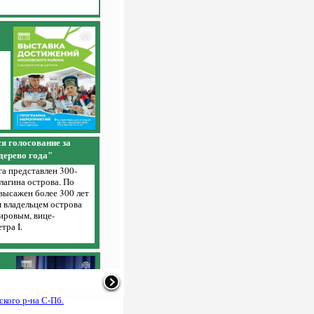
я голосование за
дерево года"
а представлен 300-
лагина острова. По
 высажен более 300 лет
 владельцем острова
ровым, вице-
тра I.
нерария
Цинния
-
-
й
кого р-на С-Пб.