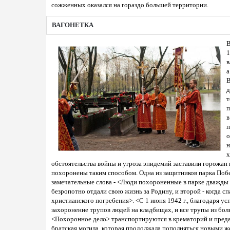
сожженных оказался на гораздо большей территории.
ВАГОНЕТКА
В
1
в
а
В
д
т
п
в
п
о
н
х
обстоятельства войны и угроза эпидемий заставили горожан 
похоронены таким способом. Одна из защитников парка Побе
замечательные слова - <Люди похороненные в парке дважды п
безропотно отдали свою жизнь за Родину, и второй - когда 
христианского погребения>. <С 1 июня 1942 г., благодаря 
захоронение трупов людей на кладбищах, и все трупы из бол
<Похоронное дело> транспортируются в крематорий и предаю
братская могила, которая продолжала пополняться новыми ж