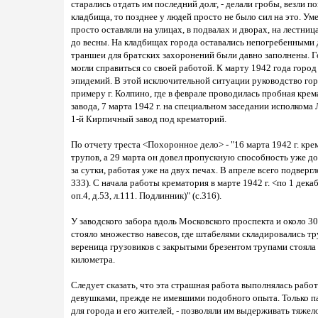
старались отдать им последний долг, - делали гробы, везли п
кладбища, то позднее у людей просто не было сил на это. У
просто оставляли на улицах, в подвалах и дворах, на лестн
до весны. На кладбищах города оставались непогребенными д
траншеи для братских захоронений были давно заполнены. 
могли справиться со своей работой. К марту 1942 года город
эпидемий. В этой исключительной ситуации руководство го
примеру г. Колпино, где в феврале проводилась пробная кре
завода, 7 марта 1942 г. на специальном заседании исполком
1-й Кирпичный завод под крематорий.
По отчету треста <Похоронное дело> - "16 марта 1942 г. кр
трупов, а 29 марта он довел пропускную способность уже до 
за сутки, работая уже на двух печах. В апреле всего подвергло
333). С начала работы крематория в марте 1942 г. <по 1 дек
оп.4, д.53, л.111. Подлинник)" (с.316).
У заводского забора вдоль Московского проспекта и около 30
стояло множество навесов, где штабелями складировались т
вереница грузовиков с закрытыми брезентом трупами стояла 
километра.
Следует сказать, что эта страшная работа выполнялась раб
девушками, прежде не имевшими подобного опыта. Только п
для города и его жителей, - позволяли им выдерживать тяже