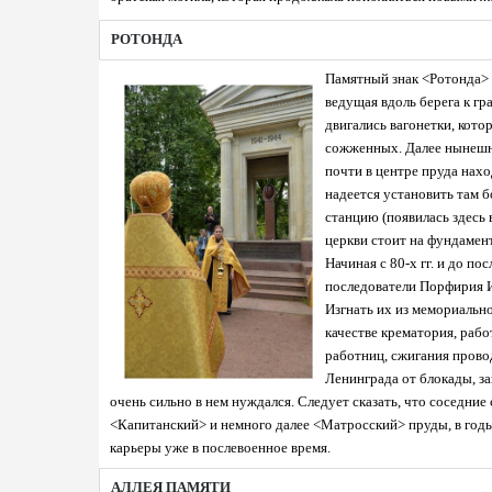
РОТОНДА
Памятный знак <Ротонда> 
ведущая вдоль берега к гр
двигались вагонетки, кото
сожженных. Далее нынешне
почти в центре пруда нах
надеется установить там 
станцию (появилась здесь 
церкви стоит на фундамент
Начиная с 80-х гг. и до по
последователи Порфирия И
Изгнать их из мемориально
качестве крематория, рабо
работниц, сжигания прово
Ленинграда от блокады, за
очень сильно в нем нуждался. Следует сказать, что соседни
<Капитанский> и немного далее <Матросский> пруды, в годы
карьеры уже в послевоенное время.
АЛЛЕЯ ПАМЯТИ