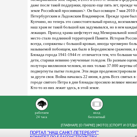
даже после такой поддержки, прошло еще пять лет, прежде ч
земле Российской просиявших>. Он был освящен 7 мая 2010 
Петербургским и Ладожским Владимиром. Прежде храм был п
Купчино, но теперь это самостоятельный приход, возглавля
наш храм не такой большой как задумывался, но в нем кажды
лежащих. Приход храма шефствует над Мемориальной зоной п
место стало подлинной территорией Памяти. История России
всегда, сопряжены с большой кровью, иногда чрезмерно боль
называемой побоищем, как было в Бородинском сражении, в 
Блокада города 1941-1944 гг. отличается тем, что большая ч
дети, старики невинно умученные голодом. По разным оценк
полутора миллионов человек, из них только 37.000 жертвы об
подвергнуты пытке голодом. Эти люди продемонстрировали 
за други своя. Война началась 22 июня, в день Всех святых 
городе святого Петра в дни блокады просияло великое множе
Кто-то из них лежит здесь, в этой земле.
работаем
вход
24 часа
бесплатный
[
ГЛАВНАЯ
]
[
О ПАРКЕ
]
[
ФОТО
]
[
СПОРТ И ОТДЫ
ПОРТАЛ "НАШ САНКТ-ПЕТЕРБУРГ"