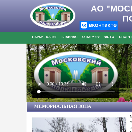
AO "МОС
П
ПАРКУ - 80 ЛЕТ
ГЛАВНАЯ
О ПАРКЕ
ФОТО
СПОРТ
МЕМОРИАЛЬНАЯ ЗОНА
О ПАРКЕ
М
п
п