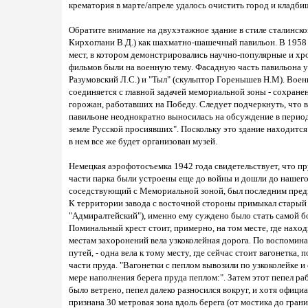
крематория в марте/апреле удалось очистить город и кладб
Обратите внимание на двухэтажное здание в стиле сталинског
Кирхоглани В.Д.) как шахматно-шашечный павильон. В 1958 г
мест, в котором демонстрировались научно-популярные и х
фильмов были на военную тему. Фасадную часть павильона ук
Разумовский Л.С.) и "Тыл" (скульптор Горенышев Н.М). Вое
соединяется с главной задачей мемориальной зоны - сохране
горожан, работавших на Победу. Следует подчеркнуть, что 
павильоне неоднократно выносилась на обсуждение в период
земле Русской просиявших". Поскольку это здание находится
в нем все же будет организован музей.
Немецкая аэрофотосъемка 1942 года свидетельствует, что п
части парка были устроены еще до войны и дошли до нашег
соседствующий с Мемориальной зоной, был последним предво
К территории завода с восточной стороны примыкал старый
"Адмиралтейский"), именно ему суждено было стать самой б
Поминальный крест стоит, примерно, на том месте, где нахо
местам захоронений вела узкоколейная дорога. По воспомина
путей, - одна вела к тому месту, где сейчас стоит вагонетка, 
части пруда. "Вагонетки с пеплом вывозили по узкоколейке 
мере наполнения берега пруда пеплом:". Затем этот пепел ра
было ветрено, пепел далеко разносился вокруг, и хотя офици
признана 30 метровая зона вдоль берега (от мостика до грани