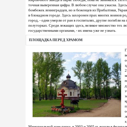
Кирпичного завода в парке Победы, пока не занимался. Поэт
точная выверенная цифра. В любом случае она ужасна. Здесь
бомбежек ленинградцев, но и беженцев из Прибалтики, Укра
в блокадном городе. Здесь захоронен прах многих воинов р
город, - одни умерли от ран в госпиталях, другие погибли н
полуторках. Среди лежащих здесь, великое множество тех л
государственными органами, - их имена уже не узнать.
ПЛОЩАДКА ПЕРЕД ХРАМОМ
Г
в
о
з
2
м
п
д
э
з
к
п
о
л
х
Мемориальной зоне парка, в 2003 и 2005 гг. вошли в федера