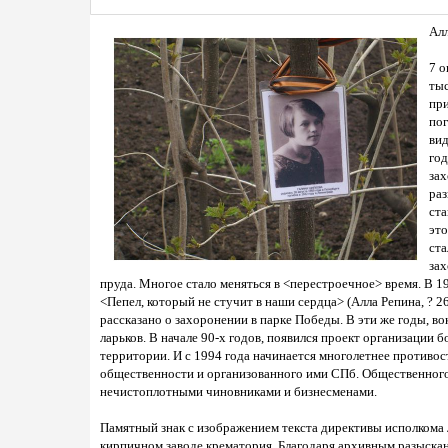
Алл
7 о
тыс
при
пог
вид
год
зах
раз
ста
это
ста
зах
пруда. Многое стало меняться в <перестроечное> время. В 1
<Пепел, который не стучит в наши сердца> (Алла Репина, ? 26
рассказано о захоронении в парке Победы. В эти же годы, в
ларьков. В начале 90-х годов, появился проект организации
территории. И с 1994 года начинается многолетнее противос
общественности и организованного ими СПб. Общественного
нечистоплотными чиновниками и бизнесменами.
Памятный знак с изображением текста директивы исполкома Л
кирпичном заводе крематория. Благодаря архивным разыска