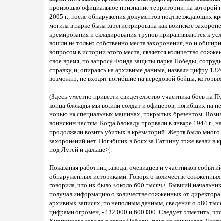
произошло официальное признание территории, на которой 
2005 г., после обнаружения документов подтверждающих кр
могила в парке была зарегистрирована как воинское захороне
кремирования и складирования трупов приравниваются к у
вошли не только собственно места захоронения, но и обшир
вопросом в истории этого места, является количество сожже
свое время, по запросу Фонда защиты парка Победы, сотру
справку, и, опираясь на архивные данные, назвали цифру 132
возможно, не входят погибшие на передовой бойцы, которых
(Здесь уместно привести свидетельство участника боев на П
конца блокады мы возили солдат и офицеров, погибших на п
ночью на специальных машинах, покрытых брезентом. Возили 
воинским частям. Когда блокаду прорвали в январе 1944 г., 
продолжали возить убитых в крематорий. Жертв было много
захоронений нет. Погибших в боях за Гатчину тоже везли в 
под Лугой и дальше>).
Показания работниц завода, очевидцев и участников событи
обнаруженных историками. Говоря о количестве сожженных 
говорила, что их было <около 600 тысяч>. Бывший начальник
получал информацию о количестве сожженных от директора з
архивных записях, по неполным данным, сведения о 580 тыс
цифрами огромен, - 132.000 и 600.000. Следует отметить, чт