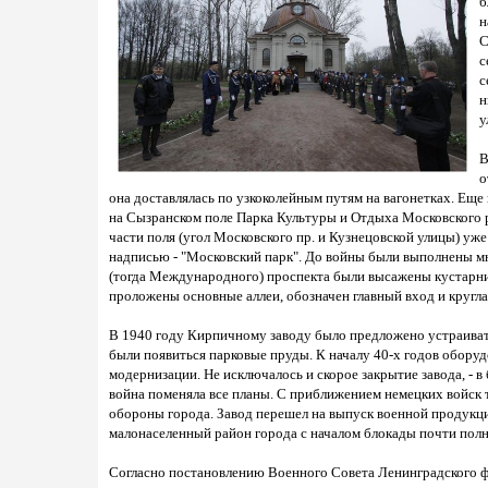
б
н
С
с
с
н
у
В
о
она доставлялась по узкоколейным путям на вагонетках. Еще
на Сызранском поле Парка Культуры и Отдыха Московского ра
части поля (угол Московского пр. и Кузнецовской улицы) уж
надписью - "Московский парк". До войны были выполнены м
(тогда Международного) проспекта были высажены кустарник
проложены основные аллеи, обозначен главный вход и кругл
В 1940 году Кирпичному заводу было предложено устраивать
были появиться парковые пруды. К началу 40-х годов обору
модернизации. Не исключалось и скорое закрытие завода, - 
война поменяла все планы. С приближением немецких войск
обороны города. Завод перешел на выпуск военной продукци
малонаселенный район города с началом блокады почти пол
Согласно постановлению Военного Совета Ленинградского фр