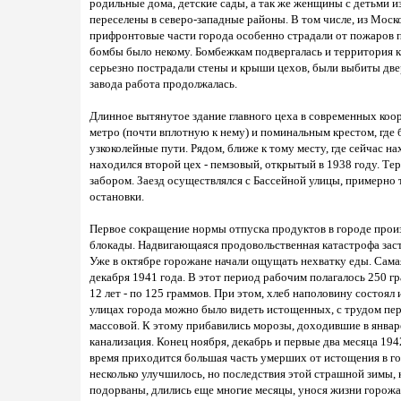
родильные дома, детские сады, а так же женщины с детьми
переселены в северо-западные районы. В том числе, из Моско
прифронтовые части города особенно страдали от пожаров п
бомбы было некому. Бомбежкам подвергалась и территория ки
серьезно пострадали стены и крыши цехов, были выбиты две
завода работа продолжалась.
Длинное вытянутое здание главного цеха в современных ко
метро (почти вплотную к нему) и поминальным крестом, где б
узкоколейные пути. Рядом, ближе к тому месту, где сейчас н
находился второй цех - пемзовый, открытый в 1938 году. Т
забором. Заезд осуществлялся с Бассейной улицы, примерно т
остановки.
Первое сокращение нормы отпуска продуктов в городе произ
блокады. Надвигающаяся продовольственная катастрофа заст
Уже в октябре горожане начали ощущать нехватку еды. Самая
декабря 1941 года. В этот период рабочим полагалось 250 г
12 лет - по 125 граммов. При этом, хлеб наполовину состоял
улицах города можно было видеть истощенных, с трудом пе
массовой. К этому прибавились морозы, доходившие в январе
канализация. Конец ноября, декабрь и первые два месяца 19
время приходится большая часть умерших от истощения в го
несколько улучшилось, но последствия этой страшной зимы, 
подорваны, длились еще многие месяцы, унося жизни горожан